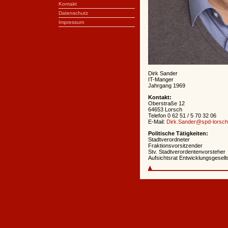
Kontakt
Datenschutz
Impressum
Dirk Sander
IT-Manger
Jahrgang 1969
Kontakt:
Oberstraße 12
64653 Lorsch
Telefon 0 62 51 / 5 70 32 06
E-Mail:
Dirk.Sander@spd-lorsch
Politische Tätigkeiten:
Stadtverordneter
Fraktionsvorsitzender
Stv. Stadtverordentenvorsteher
Aufsichtsrat Entwicklungsgesel