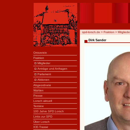
spd-lorsch.de
>
Fraktion
>
Mitgliede
Dirk Sander
Ortsverein
Fraktion
Mitglieder
Anträge und Anfragen
Parlament
Aktionen
Abgeordnete
Wahlen
Presse
Lorsch aktuell
Termine
100 Jahre SPD Lorsch
Links zur SPD
Über Lorsch
ICE-Trasse